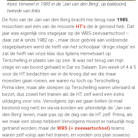
Kees Verweel in 1985 in de ‘Jan van den Berg’, op bakboord,
tweede van links
De foto van de Jan van den Berg bracht me terug naar
1985
,
misschien wel één van de mooiste
HT’s
die ik geroeid heb. Dat
jaar was eigenlijk ons stagejaar op de WBS-zeevaartschool –
daar zat ik sinds 1982 op -, maar door gebrek aan voldoende
stageplaatsen werd de helft van het schooljaar ‘droge stage’ en
zat de helft van onze klas dus tijdens Hemelvaart op
Terschelling in plaats van op zee. Ik was net terug van mijn
stage en van boord gehaald in Dar es Salaam. Een week of 4 à 5
voor de HT bedachten we in de kroeg dat we die maar
moesten gaan roeien, we waren nu toch op Terschelling.
Prima idee, maar alle sloepen op Terschelling waren uiteraard al
bezet, dus zowel het trainen als de HT zelf werd een extra
uitdaging voor ons. Vervolgens zijn we gaan bellen (e-mail
bestond nog niet) en via-via konden we uiteindelijk de ‘Jan van
den Berg’ lenen, maar pas op de dag van de HT zelf. Prima, als
we maar een sloep hebben! Vervolgens moest er natuurlijk nog
getraind worden, maar de
WBS (= zeevaartschool)
-teams
waren zelf volop aan het trainen, en vonden ons plan sowieso