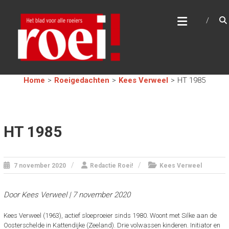
Skip
R
to
content
O
E
I
!
Home
>
Roeigedachten
>
Kees Verweel
>
HT 1985
H
e
t
b
HT 1985
l
a
d
v
7 november 2020
Redactie Roei!
Kees Verweel
o
o
r
Door Kees Verweel | 7 november 2020
a
l
Kees Verweel (1963), actief sloeproeier sinds 1980. Woont met Silke aan de
l
Oosterschelde in Kattendijke (Zeeland). Drie volwassen kinderen. Initiator en
e