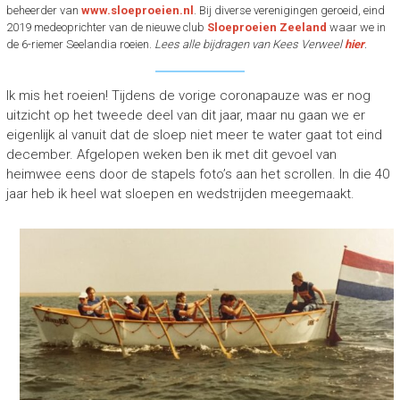
beheerder van
www.sloeproeien.nl
. Bij diverse verenigingen geroeid, eind
r
2019 medeoprichter van de nieuwe club
o
Sloeproeien Zeeland
waar we in
e
de 6-riemer Seelandia roeien.
Lees alle bijdragen van Kees Verweel
hier
.
i
e
r
Ik mis het roeien! Tijdens de vorige coronapauze was er nog
s
uitzicht op het tweede deel van dit jaar, maar nu gaan we er
eigenlijk al vanuit dat de sloep niet meer te water gaat tot eind
december. Afgelopen weken ben ik met dit gevoel van
heimwee eens door de stapels foto’s aan het scrollen. In die 40
jaar heb ik heel wat sloepen en wedstrijden meegemaakt.