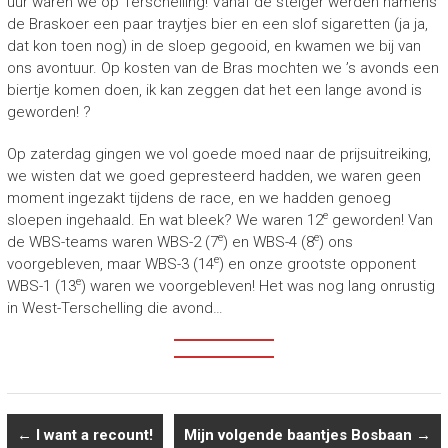
uur waren we op Terschelling! Vanaf de steiger werden namens
de Braskoer een paar traytjes bier en een slof sigaretten (ja ja,
dat kon toen nog) in de sloep gegooid, en kwamen we bij van
ons avontuur. Op kosten van de Bras mochten we ’s avonds een
biertje komen doen, ik kan zeggen dat het een lange avond is
geworden! ?
Op zaterdag gingen we vol goede moed naar de prijsuitreiking,
we wisten dat we goed gepresteerd hadden, we waren geen
moment ingezakt tijdens de race, en we hadden genoeg
e
sloepen ingehaald. En wat bleek? We waren 12
geworden! Van
e
e
de WBS-teams waren WBS-2 (7
) en WBS-4 (8
) ons
e
voorgebleven, maar WBS-3 (14
) en onze grootste opponent
e
WBS-1 (13
) waren we voorgebleven! Het was nog lang onrustig
in West-Terschelling die avond…
←
I want a recount!
Mijn volgende baantjes Bosbaan
→