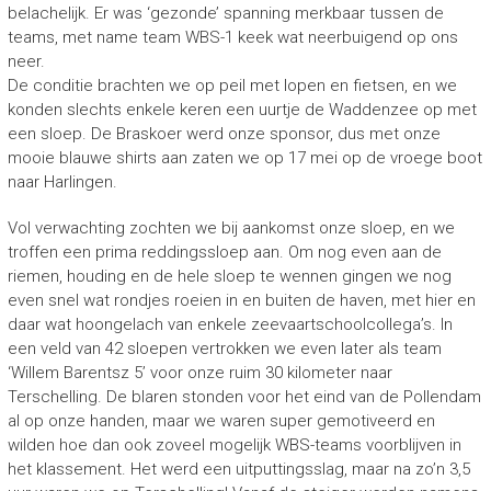
belachelijk. Er was ‘gezonde’ spanning merkbaar tussen de
teams, met name team WBS-1 keek wat neerbuigend op ons
neer.
De conditie brachten we op peil met lopen en fietsen, en we
konden slechts enkele keren een uurtje de Waddenzee op met
een sloep. De Braskoer werd onze sponsor, dus met onze
mooie blauwe shirts aan zaten we op 17 mei op de vroege boot
naar Harlingen.
Vol verwachting zochten we bij aankomst onze sloep, en we
troffen een prima reddingssloep aan. Om nog even aan de
riemen, houding en de hele sloep te wennen gingen we nog
even snel wat rondjes roeien in en buiten de haven, met hier en
daar wat hoongelach van enkele zeevaartschoolcollega’s. In
een veld van 42 sloepen vertrokken we even later als team
‘Willem Barentsz 5’ voor onze ruim 30 kilometer naar
Terschelling. De blaren stonden voor het eind van de Pollendam
al op onze handen, maar we waren super gemotiveerd en
wilden hoe dan ook zoveel mogelijk WBS-teams voorblijven in
het klassement. Het werd een uitputtingsslag, maar na zo’n 3,5