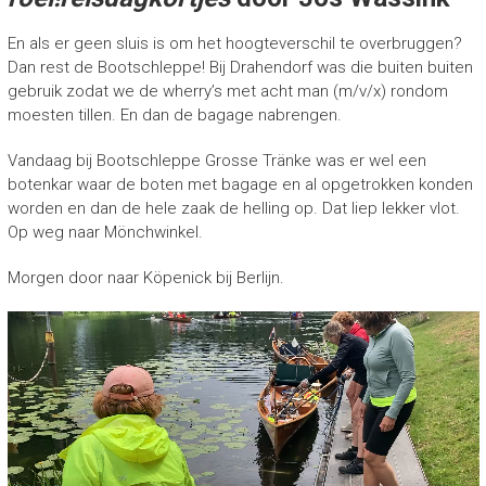
r
o
En als er geen sluis is om het hoogteverschil te overbruggen?
e
Dan rest de Bootschleppe! Bij Drahendorf was die buiten buiten
i
gebruik zodat we de wherry’s met acht man (m/v/x) rondom
e
r
moesten tillen. En dan de bagage nabrengen.
s
Vandaag bij Bootschleppe Grosse Tränke was er wel een
botenkar waar de boten met bagage en al opgetrokken konden
worden en dan de hele zaak de helling op. Dat liep lekker vlot.
Op weg naar Mönchwinkel.
Morgen door naar Köpenick bij Berlijn.