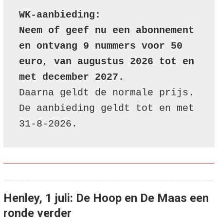
r
WK-aanbieding:
o
e
Neem of geef nu een abonnement 
i
e
en ontvang 9 nummers voor 50 
r
s
euro
, 
van augustus 2026 tot en 
met december 2027.
Daarna geldt de normale prijs. 
De aanbieding geldt tot en met 
31-8-2026.
Henley, 1 juli: De Hoop en De Maas een
ronde verder