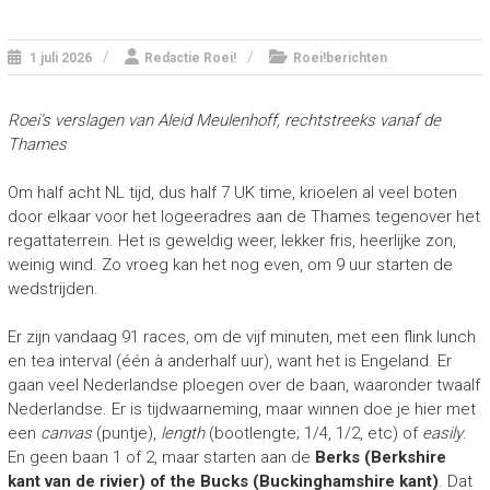
1 juli 2026
Redactie Roei!
Roei!berichten
Roei’s verslagen van Aleid Meulenhoff, rechtstreeks vanaf de
Thames
Om half acht NL tijd, dus half 7 UK time, krioelen al veel boten
door elkaar voor het logeeradres aan de Thames tegenover het
regattaterrein. Het is geweldig weer, lekker fris, heerlijke zon,
weinig wind. Zo vroeg kan het nog even, om 9 uur starten de
wedstrijden.
Er zijn vandaag 91 races, om de vijf minuten, met een flink lunch
en tea interval (één à anderhalf uur), want het is Engeland. Er
gaan veel Nederlandse ploegen over de baan, waaronder twaalf
Nederlandse. Er is tijdwaarneming, maar winnen doe je hier met
een
canvas
(puntje),
length
(bootlengte; 1/4, 1/2, etc) of
easily
.
En geen baan 1 of 2, maar starten aan de
Berks (Berkshire
kant van de rivier) of the Bucks (Buckinghamshire kant)
. Dat