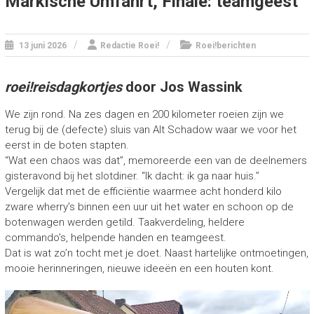
Märkische Umfahrt, Finale: teamgeest
13 juni 2026
Redactie Roei!
Roei!berichten
roei!reisdagkortjes
door Jos Wassink
We zijn rond. Na zes dagen en 200 kilometer roeien zijn we
terug bij de (defecte) sluis van Alt Schadow waar we voor het
eerst in de boten stapten.
“Wat een chaos was dat”, memoreerde een van de deelnemers
gisteravond bij het slotdiner. “Ik dacht: ik ga naar huis.”
Vergelijk dat met de efficiëntie waarmee acht honderd kilo
zware wherry’s binnen een uur uit het water en schoon op de
botenwagen werden getild. Taakverdeling, heldere
commando’s, helpende handen en teamgeest.
Dat is wat zo’n tocht met je doet. Naast hartelijke ontmoetingen,
mooie herinneringen, nieuwe ideeën en een houten kont.