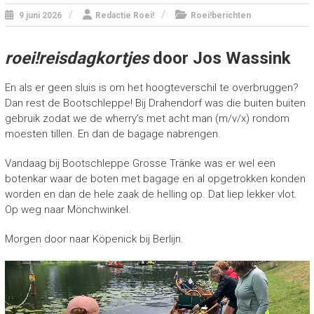
9 juni 2026
Redactie Roei!
Roei!berichten
roei!reisdagkortjes
door Jos Wassink
En als er geen sluis is om het hoogteverschil te overbruggen?
Dan rest de Bootschleppe! Bij Drahendorf was die buiten buiten
gebruik zodat we de wherry’s met acht man (m/v/x) rondom
moesten tillen. En dan de bagage nabrengen.
Vandaag bij Bootschleppe Grosse Tränke was er wel een
botenkar waar de boten met bagage en al opgetrokken konden
worden en dan de hele zaak de helling op. Dat liep lekker vlot.
Op weg naar Mönchwinkel.
Morgen door naar Köpenick bij Berlijn.