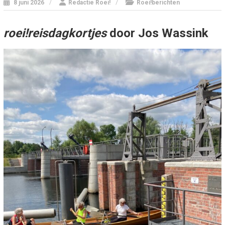
8 juni 2026
Redactie Roei!
Roei!berichten
roei!reisdagkortjes
door Jos Wassink