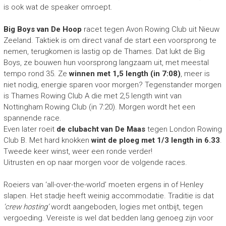
is ook wat de speaker omroept.
Big Boys van De Hoop
racet tegen Avon Rowing Club uit Nieuw
Zeeland. Taktiek is om direct vanaf de start een voorsprong te
nemen, terugkomen is lastig op de Thames. Dat lukt de Big
Boys, ze bouwen hun voorsprong langzaam uit, met meestal
tempo rond 35. Ze
winnen met 1,5 length (in 7:08)
, meer is
niet nodig, energie sparen voor morgen? Tegenstander morgen
is Thames Rowing Club A die met 2,5 length wint van
Nottingham Rowing Club (in 7:20). Morgen wordt het een
spannende race.
Even later roeit
de clubacht van De Maas
tegen London Rowing
Club B. Met hard knokken
wint de ploeg met 1/3 length in 6.33
.
Tweede keer winst, weer een ronde verder!
Uitrusten en op naar morgen voor de volgende races.
Roeiers van ‘all-over-the-world’ moeten ergens in of Henley
slapen. Het stadje heeft weinig accommodatie. Traditie is dat
‘crew hosting’
wordt aangeboden, logies met ontbijt, tegen
vergoeding. Vereiste is wel dat bedden lang genoeg zijn voor