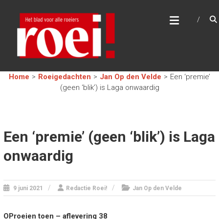
Skip
R
to
content
O
E
I
!
Home
>
Roeigedachten
>
Jan Op den Velde
>
Een ‘premie’
(geen ‘blik’) is Laga onwaardig
H
e
t
b
l
Een ‘premie’ (geen ‘blik’) is Laga
a
d
onwaardig
v
o
o
r
9 juni 2021
Redactie Roei!
Jan Op den Velde
a
l
l
OProeien toen – aflevering 38
e