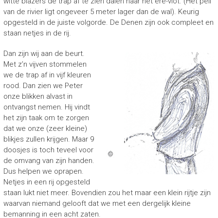
witte blazers de trap af te zien dalen naar het ere-vlot. (Het peil
van de rivier ligt ongeveer 5 meter lager dan de wal). Keurig
opgesteld in de juiste volgorde. De Denen zijn ook compleet en
staan netjes in de rij.
Dan zijn wij aan de beurt.
Met z’n vijven stommelen
we de trap af in vijf kleuren
rood. Dan zien we Peter
onze blikken alvast in
ontvangst nemen. Hij vindt
het zijn taak om te zorgen
dat we onze (zeer kleine)
blikjes zullen krijgen. Maar 9
doosjes is toch teveel voor
de omvang van zijn handen.
Dus helpen we oprapen.
Netjes in een rij opgesteld
staan lukt niet meer. Bovendien zou het maar een klein rijtje zijn
waarvan niemand gelooft dat we met een dergelijk kleine
bemanning in een acht zaten.