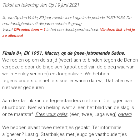
r
Tekst en tekening Jan Op | 9 juni 2021
o
e
Ik, Jan Op den Velde, 89 jaar, roeide voor Laga in de periode 1950-1954. De
i
omstandigheden uit die jaren schets ik graag.
e
Vanaf
OProeien toen – 1
is het een doorlopend verhaal.
Via deze link vind je
r
ze allemaal
.
s
Finale 8+, EK 1951, Macon, op de (mee-)stromende Saône.
We roeien op om de strijd (weer) aan te binden tegen de Denen
vergezeld door de Engelsen (groot deel van de ploeg waarvan
we in Henley verloren) en Joegoslavië. We hebben
tegenstanders die net iets sneller waren dan wij. Dat laten we
niet weer gebeuren.
Aan de start: ik kan de tegenstanders niet zien. Die liggen aan
stuurboord. Niet van belang want alleen het blad van de slag is
onze maatstaf.
Êtes vous prêts,
(één, twee, Laga weg)
partez!
We hebben alvast twee metertjes gepakt. Ter informatie:
aligneren? Lastig. Startbakjes met jeugdige vasthoudertjes