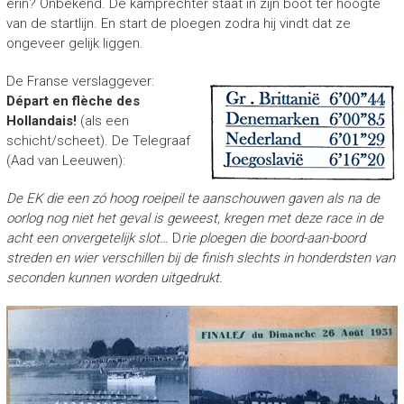
erin? Onbekend. De kamprechter staat in zijn boot ter hoogte
van de startlijn. En start de ploegen zodra hij vindt dat ze
ongeveer gelijk liggen.
De Franse verslaggever:
Départ en flèche des
Hollandais!
(als een
schicht/scheet). De Telegraaf
(Aad van Leeuwen):
De EK die een zó hoog roeipeil te aanschouwen gaven als na de
oorlog nog niet het geval is geweest, kregen met deze race in de
acht een onvergetelijk slot…
D
rie ploegen die boord-aan-boord
streden en wier verschillen bij de finish slechts in honderdsten van
seconden kunnen worden uitgedrukt.