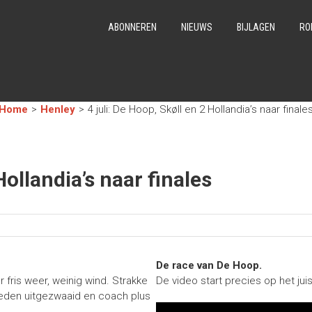
ABONNEREN
NIEUWS
BIJLAGEN
RO
Home
>
Henley
>
4 juli: De Hoop, Skøll en 2 Hollandia’s naar finale
Hollandia’s naar finales
De race van De Hoop.
fris weer, weinig wind. Strakke
De video start precies op het ju
eden uitgezwaaid en coach plus