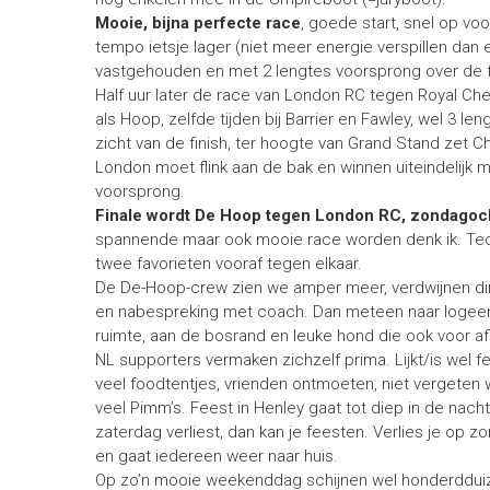
Mooie, bijna perfecte race
, goede start, snel op vo
tempo ietsje lager (niet meer energie verspillen dan
vastgehouden en met 2 lengtes voorsprong over de f
Half uur later de race van London RC tegen Royal Ches
als Hoop, zelfde tijden bij Barrier en Fawley, wel 3 le
zicht van de finish, ter hoogte van Grand Stand zet C
London moet flink aan de bak en winnen uiteindelijk 
voorsprong.
Finale wordt De Hoop tegen London RC, zondagoc
spannende maar ook mooie race worden denk ik. Tech
twee favorieten vooraf tegen elkaar.
De De-Hoop-crew zien we amper meer, verdwijnen dire
en nabespreking met coach. Dan meteen naar logeera
ruimte, aan de bosrand en leuke hond die ook voor afl
NL supporters vermaken zichzelf prima. Lijkt/is wel f
veel foodtentjes, vrienden ontmoeten, niet vergeten w
veel Pimm’s. Feest in Henley gaat tot diep in de nacht 
zaterdag verliest, dan kan je feesten. Verlies je op z
en gaat iedereen weer naar huis.
Op zo’n mooie weekenddag schijnen wel honderddui