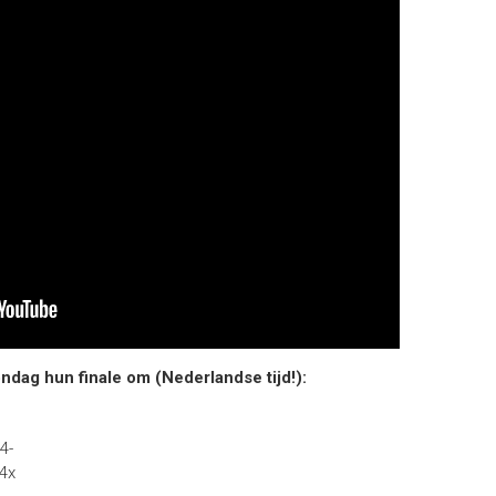
dag hun finale om (Nederlandse tijd!):
4-
4x