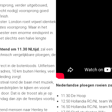
orsprong, verder uitgebouwd,
 echt nodig) voorsprong goed
inish.
ter. London roeit vrijwel identiek
ngtes voorsprong. Maar in het
hester een enorme eindsprint in.
met slechts een halve lengte
htend om 11.30 NLtijd
, zal een
nisch vergelijkbare ploegen, de
ct in de botenloods. Uitfietsen
dres, 10 km buiten Henley, veel
eiding zorgt.
estival rond de baan met muziek,
Nederlandse ploegen roeien zon
edstrijden te kijken en vooral
door. Dat is de troost als je op
11.30 De Hoop
ondag dan zijn de feestjes voorbij
12.50 Hollandia RC/NL team W
16.50 Hollandia RC/NL team M
zend mensen naar Henley te