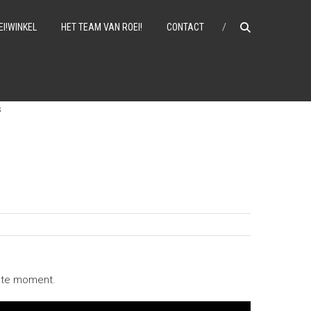
EI!WINKEL
HET TEAM VAN ROEI!
CONTACT
s
iste moment.