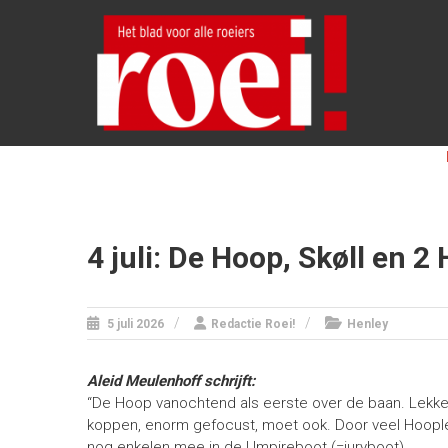
Skip
ROEI!
to
content
Het
blad
voor
alle
roeiers
4 juli: De Hoop, Skøll en 2 
5 juli 2026
Redactie Roei!
Henley
Aleid Meulenhoff schrijft:
“De Hoop vanochtend als eerste over de baan. Lekker 
koppen, enorm gefocust, moet ook. Door veel Hoopl
nog enkelen mee in de Umpireboot (=juryboot).