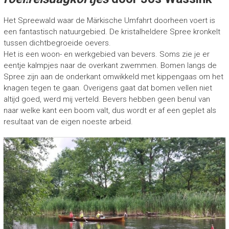
r
o
Het Spreewald waar de Märkische Umfahrt doorheen voert is
e
een fantastisch natuurgebied. De kristalheldere Spree kronkelt
i
tussen dichtbegroeide oevers.
e
r
Het is een woon- en werkgebied van bevers. Soms zie je er
s
eentje kalmpjes naar de overkant zwemmen. Bomen langs de
Spree zijn aan de onderkant omwikkeld met kippengaas om het
knagen tegen te gaan. Overigens gaat dat bomen vellen niet
altijd goed, werd mij verteld. Bevers hebben geen benul van
naar welke kant een boom valt, dus wordt er af een geplet als
resultaat van de eigen noeste arbeid.