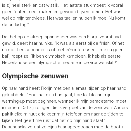
is zij heel sterk en dat wist ik. Het laatste stuk moest ik vooral
geen fouten meer maken en gewoon blijven roeien. Het was
wel op mijn tandvlees. Het was taai en nu ben ik moe. Nu komt
de ontlading.”
Dat het op de streep spannender was dan Florijn vooraf had
gewild, deert haar nu niks. “Ik was als eerst bij de finish. Of het
nu met tien seconden is of met één interesseert me nu geen
bal”, roept ze. “Ik ben olympisch kampioen. Ik heb als eerste
Nederlandse een olympische medaille in de vrouwenskiff!”
Olympische zenuwen
Op haar hand heeft Florijn met pen allemaal tijden op haar hand
gekrabbeld. “Hoe laat mijn bus gaat, hoe laat ik aan mijn
warming-up moet beginnen, wanneer ik mijn paracetamol moet
innemen. Dat zijn dingen die ik vergeet van de zenuwen. Anders
pak ik elke minuut drie keer mijn telefoon om naar de tijden te
kijken. Het geeft me rust dat het op mijn hand staat.”
Desondanks vergat ze bijna haar speedcoach mee de boot in