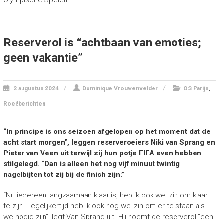
Olympische Spelen.
Reserverol is “achtbaan van emoties;
geen vakantie”
,
2 augustus 2024
Dominique Vrouwenvelder
OS Parijs
Roei!berichten
“In principe is ons seizoen afgelopen op het moment dat de
acht start morgen”, leggen reserveroeiers Niki van Sprang en
Pieter van Veen uit terwijl zij hun potje FIFA even hebben
stilgelegd. “Dan is alleen het nog vijf minuut twintig
nagelbijten tot zij bij de finish zijn.”
“Nu iedereen langzaamaan klaar is, heb ik ook wel zin om klaar
te zijn. Tegelijkertijd heb ik ook nog wel zin om er te staan als
we nodig zijn”, legt Van Sprang uit. Hij noemt de reserverol “een