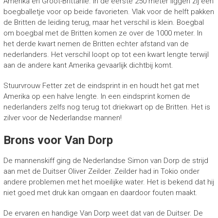
Amerika en Groot-Brittanië. In de eerste 250 meter liggen zij een
boegballetje voor op beide favorieten. Vlak voor de helft pakken
de Britten de leiding terug, maar het verschil is klein. Boegbal
om boegbal met de Britten komen ze over de 1000 meter. In
het derde kwart nemen de Britten echter afstand van de
nederlanders. Het verschil loopt op tot een kwart lengte terwijl
aan de andere kant Amerika gevaarlijk dichtbij komt.
Stuurvrouw Fetter zet de eindsprint in en houdt het gat met
Amerika op een halve lengte. In een eindsprint komen de
nederlanders zelfs nog terug tot driekwart op de Britten. Het is
zilver voor de Nederlandse mannen!
Brons voor Van Dorp
De mannenskiff ging de Nederlandse Simon van Dorp de strijd
aan met de Duitser Oliver Zeilder. Zeilder had in Tokio onder
andere problemen met het moeilijke water. Het is bekend dat hij
niet goed met druk kan omgaan en daardoor fouten maakt.
De ervaren en handige Van Dorp weet dat van de Duitser. De