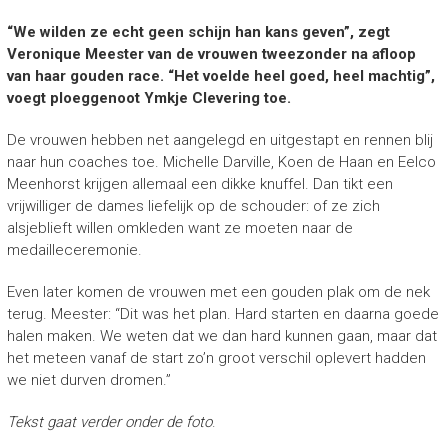
“We wilden ze echt geen schijn han kans geven”, zegt
Veronique Meester van de vrouwen tweezonder na afloop
van haar gouden race. “Het voelde heel goed, heel machtig”,
voegt ploeggenoot Ymkje Clevering toe.
De vrouwen hebben net aangelegd en uitgestapt en rennen blij
naar hun coaches toe. Michelle Darville, Koen de Haan en Eelco
Meenhorst krijgen allemaal een dikke knuffel. Dan tikt een
vrijwilliger de dames liefelijk op de schouder: of ze zich
alsjeblieft willen omkleden want ze moeten naar de
medailleceremonie.
Even later komen de vrouwen met een gouden plak om de nek
terug. Meester: “Dit was het plan. Hard starten en daarna goede
halen maken. We weten dat we dan hard kunnen gaan, maar dat
het meteen vanaf de start zo’n groot verschil oplevert hadden
we niet durven dromen.”
Tekst gaat verder onder de foto
.