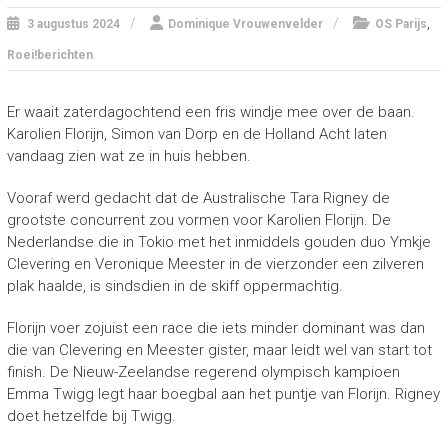
,
3 augustus 2024
Dominique Vrouwenvelder
OS Parijs
Roei!berichten
Er waait zaterdagochtend een fris windje mee over de baan.
Karolien Florijn, Simon van Dorp en de Holland Acht laten
vandaag zien wat ze in huis hebben.
Vooraf werd gedacht dat de Australische Tara Rigney de
grootste concurrent zou vormen voor Karolien Florijn. De
Nederlandse die in Tokio met het inmiddels gouden duo Ymkje
Clevering en Veronique Meester in de vierzonder een zilveren
plak haalde, is sindsdien in de skiff oppermachtig.
Florijn voer zojuist een race die iets minder dominant was dan
die van Clevering en Meester gister, maar leidt wel van start tot
finish. De Nieuw-Zeelandse regerend olympisch kampioen
Emma Twigg legt haar boegbal aan het puntje van Florijn. Rigney
doet hetzelfde bij Twigg.