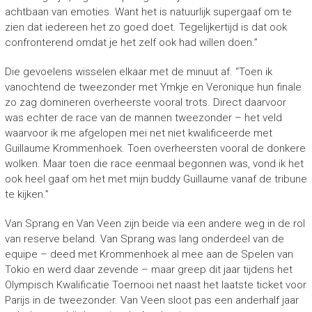
achtbaan van emoties. Want het is natuurlijk supergaaf om te
zien dat iedereen het zo goed doet. Tegelijkertijd is dat ook
confronterend omdat je het zelf ook had willen doen.”
Die gevoelens wisselen elkaar met de minuut af. “Toen ik
vanochtend de tweezonder met Ymkje en Veronique hun finale
zo zag domineren overheerste vooral trots. Direct daarvoor
was echter de race van de mannen tweezonder – het veld
waarvoor ik me afgelopen mei net niet kwalificeerde met
Guillaume Krommenhoek. Toen overheersten vooral de donkere
wolken. Maar toen die race eenmaal begonnen was, vond ik het
ook heel gaaf om het met mijn buddy Guillaume vanaf de tribune
te kijken.”
Van Sprang en Van Veen zijn beide via een andere weg in de rol
van reserve beland. Van Sprang was lang onderdeel van de
equipe – deed met Krommenhoek al mee aan de Spelen van
Tokio en werd daar zevende – maar greep dit jaar tijdens het
Olympisch Kwalificatie Toernooi net naast het laatste ticket voor
Parijs in de tweezonder. Van Veen sloot pas een anderhalf jaar