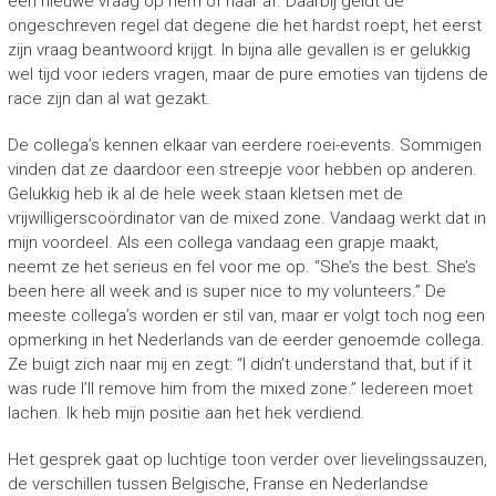
een nieuwe vraag op hem of haar af. Daarbij geldt de
ongeschreven regel dat degene die het hardst roept, het eerst
zijn vraag beantwoord krijgt. In bijna alle gevallen is er gelukkig
wel tijd voor ieders vragen, maar de pure emoties van tijdens de
race zijn dan al wat gezakt.
De collega’s kennen elkaar van eerdere roei-events. Sommigen
vinden dat ze daardoor een streepje voor hebben op anderen.
Gelukkig heb ik al de hele week staan kletsen met de
vrijwilligerscoördinator van de mixed zone. Vandaag werkt dat in
mijn voordeel. Als een collega vandaag een grapje maakt,
neemt ze het serieus en fel voor me op. “She’s the best. She’s
been here all week and is super nice to my volunteers.” De
meeste collega’s worden er stil van, maar er volgt toch nog een
opmerking in het Nederlands van de eerder genoemde collega.
Ze buigt zich naar mij en zegt: “I didn’t understand that, but if it
was rude I’ll remove him from the mixed zone.” Iedereen moet
lachen. Ik heb mijn positie aan het hek verdiend.
Het gesprek gaat op luchtige toon verder over lievelingssauzen,
de verschillen tussen Belgische, Franse en Nederlandse