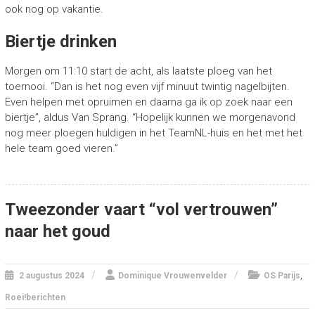
ook nog op vakantie.
Biertje drinken
Morgen om 11:10 start de acht, als laatste ploeg van het
toernooi. “Dan is het nog even vijf minuut twintig nagelbijten.
Even helpen met opruimen en daarna ga ik op zoek naar een
biertje”, aldus Van Sprang. “Hopelijk kunnen we morgenavond
nog meer ploegen huldigen in het TeamNL-huis en het met het
hele team goed vieren.”
Tweezonder vaart “vol vertrouwen”
naar het goud
,
2 augustus 2024
Dominique Vrouwenvelder
OS Parijs
Roei!berichten