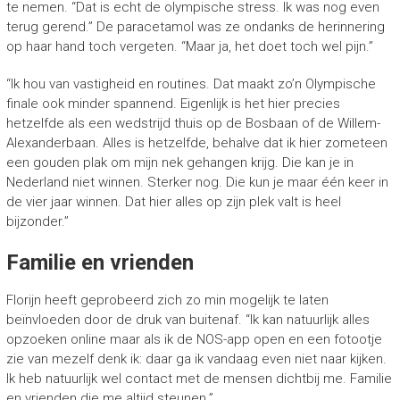
te nemen. “Dat is echt de olympische stress. Ik was nog even
terug gerend.” De paracetamol was ze ondanks de herinnering
op haar hand toch vergeten. “Maar ja, het doet toch wel pijn.”
“Ik hou van vastigheid en routines. Dat maakt zo’n Olympische
finale ook minder spannend. Eigenlijk is het hier precies
hetzelfde als een wedstrijd thuis op de Bosbaan of de Willem-
Alexanderbaan. Alles is hetzelfde, behalve dat ik hier zometeen
een gouden plak om mijn nek gehangen krijg. Die kan je in
Nederland niet winnen. Sterker nog. Die kun je maar één keer in
de vier jaar winnen. Dat hier alles op zijn plek valt is heel
bijzonder.”
Familie en vrienden
Florijn heeft geprobeerd zich zo min mogelijk te laten
beïnvloeden door de druk van buitenaf. “Ik kan natuurlijk alles
opzoeken online maar als ik de NOS-app open en een fotootje
zie van mezelf denk ik: daar ga ik vandaag even niet naar kijken.
Ik heb natuurlijk wel contact met de mensen dichtbij me. Familie
en vrienden die me altijd steunen.”