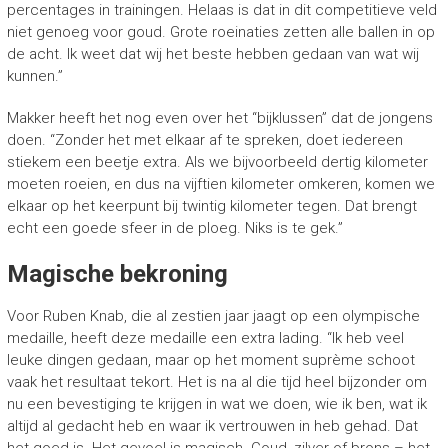
percentages in trainingen. Helaas is dat in dit competitieve veld
niet genoeg voor goud. Grote roeinaties zetten alle ballen in op
de acht. Ik weet dat wij het beste hebben gedaan van wat wij
kunnen.”
Makker heeft het nog even over het “bijklussen” dat de jongens
doen. “Zonder het met elkaar af te spreken, doet iedereen
stiekem een beetje extra. Als we bijvoorbeeld dertig kilometer
moeten roeien, en dus na vijftien kilometer omkeren, komen we
elkaar op het keerpunt bij twintig kilometer tegen. Dat brengt
echt een goede sfeer in de ploeg. Niks is te gek.”
Magische bekroning
Voor Ruben Knab, die al zestien jaar jaagt op een olympische
medaille, heeft deze medaille een extra lading. “Ik heb veel
leuke dingen gedaan, maar op het moment suprème schoot
vaak het resultaat tekort. Het is na al die tijd heel bijzonder om
nu een bevestiging te krijgen in wat we doen, wie ik ben, wat ik
altijd al gedacht heb en waar ik vertrouwen in heb gehad. Dat