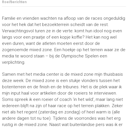
Roei!berichten
r
o
e
Familie en vrienden wachten na afloop van de races ongeduldig
i
voor het hek dat het bezoekterrein scheidt van de rest.
e
r
Verwachtingsvol turen ze in de verte: komt hun idool nog even
s
langs voor een praatje of een kopje koffie? Het kan nog wel
even duren, want de atleten moeten eerst door de
zogenoemde mixed zone. Een hoekje op het terrein waar ze de
media te woord staan – bij de Olympische Spelen een
verplichting.
Samen met het media center is de mixed zone mijn thuisbasis
deze week. De mixed zone is een stukje vlonders tussen het
botenterrein en de finish en de tribunes. Het is de plek waar ik
mijn input haal voor artikelen door de roeiers te interviewen.
Soms spreek ik een roeier of coach ‘in het wild’, maar lang niet
iedereen blijft na zijn of haar race op het terrein plakken. Zeker
niet als het regent (zaterdag en zondag) of heel warm is (alle
andere dagen tot nu toe). Tijdens de voorrondes was het erg
rustig in de mixed zone. Naast wat buitenlandse pers was ik er