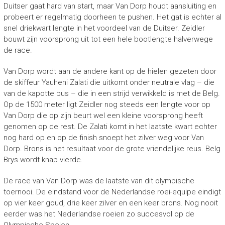
Duitser gaat hard van start, maar Van Dorp houdt aansluiting en
probeert er regelmatig doorheen te pushen. Het gat is echter al
snel driekwart lengte in het voordeel van de Duitser. Zeidler
bouwt zijn voorsprong uit tot een hele bootlengte halverwege
de race.
Van Dorp wordt aan de andere kant op de hielen gezeten door
de skiffeur Yauheni Zalati die uitkomt onder neutrale vlag – die
van de kapotte bus – die in een strijd verwikkeld is met de Belg.
Op de 1500 meter ligt Zeidler nog steeds een lengte voor op
Van Dorp die op zijn beurt wel een kleine voorsprong heeft
genomen op de rest. De Zalati komt in het laatste kwart echter
nog hard op en op de finish snoept het zilver weg voor Van
Dorp. Brons is het resultaat voor de grote vriendelijke reus. Belg
Brys wordt knap vierde.
De race van Van Dorp was de laatste van dit olympische
toernooi. De eindstand voor de Nederlandse roei-equipe eindigt
op vier keer goud, drie keer zilver en een keer brons. Nog nooit
eerder was het Nederlandse roeien zo succesvol op de