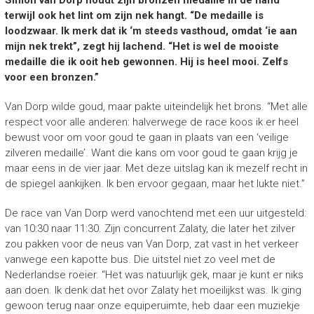
Simon van Dorp houdt zijn bronzen medaille in de hand
terwijl ook het lint om zijn nek hangt. “De medaille is
loodzwaar. Ik merk dat ik ‘m steeds vasthoud, omdat ‘ie aan
mijn nek trekt”, zegt hij lachend. “Het is wel de mooiste
medaille die ik ooit heb gewonnen. Hij is heel mooi. Zelfs
voor een bronzen.”
Van Dorp wilde goud, maar pakte uiteindelijk het brons. “Met alle
respect voor alle anderen: halverwege de race koos ik er heel
bewust voor om voor goud te gaan in plaats van een ‘veilige
zilveren medaille’. Want die kans om voor goud te gaan krijg je
maar eens in de vier jaar. Met deze uitslag kan ik mezelf recht in
de spiegel aankijken. Ik ben ervoor gegaan, maar het lukte niet.”
De race van Van Dorp werd vanochtend met een uur uitgesteld:
van 10:30 naar 11:30. Zijn concurrent Zalaty, die later het zilver
zou pakken voor de neus van Van Dorp, zat vast in het verkeer
vanwege een kapotte bus. Die uitstel niet zo veel met de
Nederlandse roeier. “Het was natuurlijk gek, maar je kunt er niks
aan doen. Ik denk dat het ovor Zalaty het moeilijkst was. Ik ging
gewoon terug naar onze equiperuimte, heb daar een muziekje