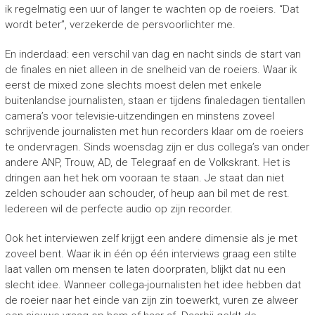
ik regelmatig een uur of langer te wachten op de roeiers. “Dat
wordt beter”, verzekerde de persvoorlichter me.
En inderdaad: een verschil van dag en nacht sinds de start van
de finales en niet alleen in de snelheid van de roeiers. Waar ik
eerst de mixed zone slechts moest delen met enkele
buitenlandse journalisten, staan er tijdens finaledagen tientallen
camera’s voor televisie-uitzendingen en minstens zoveel
schrijvende journalisten met hun recorders klaar om de roeiers
te ondervragen. Sinds woensdag zijn er dus collega’s van onder
andere ANP, Trouw, AD, de Telegraaf en de Volkskrant. Het is
dringen aan het hek om vooraan te staan. Je staat dan niet
zelden schouder aan schouder, of heup aan bil met de rest.
Iedereen wil de perfecte audio op zijn recorder.
Ook het interviewen zelf krijgt een andere dimensie als je met
zoveel bent. Waar ik in één op één interviews graag een stilte
laat vallen om mensen te laten doorpraten, blijkt dat nu een
slecht idee. Wanneer collega-journalisten het idee hebben dat
de roeier naar het einde van zijn zin toewerkt, vuren ze alweer