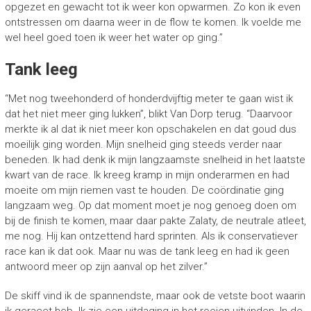
opgezet en gewacht tot ik weer kon opwarmen. Zo kon ik even
ontstressen om daarna weer in de flow te komen. Ik voelde me
wel heel goed toen ik weer het water op ging.”
Tank leeg
“Met nog tweehonderd of honderdvijftig meter te gaan wist ik
dat het niet meer ging lukken”, blikt Van Dorp terug. “Daarvoor
merkte ik al dat ik niet meer kon opschakelen en dat goud dus
moeilijk ging worden. Mijn snelheid ging steeds verder naar
beneden. Ik had denk ik mijn langzaamste snelheid in het laatste
kwart van de race. Ik kreeg kramp in mijn onderarmen en had
moeite om mijn riemen vast te houden. De coördinatie ging
langzaam weg. Op dat moment moet je nog genoeg doen om
bij de finish te komen, maar daar pakte Zalaty, de neutrale atleet,
me nog. Hij kan ontzettend hard sprinten. Als ik conservatiever
race kan ik dat ook. Maar nu was de tank leeg en had ik geen
antwoord meer op zijn aanval op het zilver.”
De skiff vind ik de spannendste, maar ook de vetste boot waarin