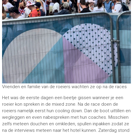
Vrienden en familie van de roeiers wachten ze op na de races
Het was de eerste dagen een beetje gissen wanneer je een
roeier kon spreken in de mixed zone. Na de race doen de
roeiers namelijk eerst hun cooling down. Dan de boot uittillen en
wegleggen en even nabespreken met hun coaches. Misschien
zelfs meteen douchen en omkleden, spullen inpakken zodat ze
na de interviews meteen naar het hotel kunnen. Zaterdag stond