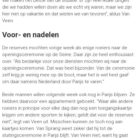
We maken het beste van de situatie. Er zijn veel leuke dingen
die we hadden willen doen als we echt vrij waren, maar we zijn
hier niet op vakantie en dat wisten we van tevoren”, aldus Van
Veen.
Voor- en nadelen
De reserves mochten vorige week als enige roeiers naar de
openingsceremonie op de Seine. Daar zijn ze heel enthousiast
over. “Als bedankje voor onze diensten mochten wij naar de
openingsceremonie. Dat was heel bijzonder. Van de ceremonie
zelf krijg je weinig mee op de boot, maar het is wel heel gaaf
om daar namens Nederland door Parijs te varen.”
Beide mannen willen volgende week ook nog in Parijs blijven. Ze
hebben daarvoor een appartement geboekt. “Waar alle andere
roeiers in principe voor elke dag dan nog een toegangskaartje
krijgen om andere sporten te kijken, geldt dat voor de reserves
niet”, legt van Veen uit. Misschien kunnen ze toch nog aan
kaartjes komen. Van Sprang weet zeker dat hij tot de
sluitingsceremonie in Parijs blijft. Van Veen niet, want hij gaat