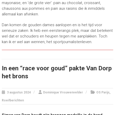
mayonaise, en ‘de grote vier’: pain au chocolat, croissant,
chaussons aux pommes en pain aux raisins die ik inmiddels
allemaal kan afvinken.
Dan komen de gouden dames aanlopen en is het tijd voor
serieuze zaken. Ik heb een eersterangs plek, maar dat betekent
wel dat er schouders en heupen tegen me aanplakken. Toch
kan ik er wel aan wennen, het sportjournalistenleven.
In een “race voor goud” pakte Van Dorp
het brons
,
3 augustus 2024
Dominique Vrouwenvelder
OS Parijs
Roei!berichten