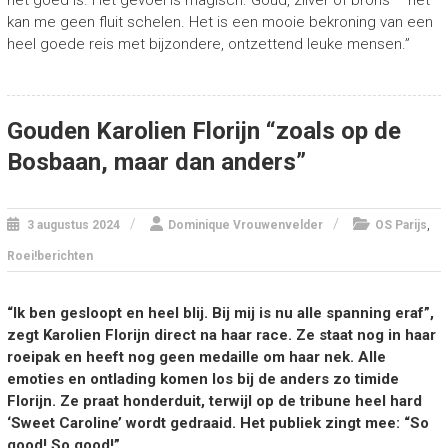
het goed is. Het gevoel is magisch. Goud, zilver of brons – het
kan me geen fluit schelen. Het is een mooie bekroning van een
heel goede reis met bijzondere, ontzettend leuke mensen.”
Gouden Karolien Florijn “zoals op de
Bosbaan, maar dan anders”
,
3 augustus 2024
Dominique Vrouwenvelder
OS Parijs
Roei!berichten
“Ik ben gesloopt en heel blij. Bij mij is nu alle spanning eraf”,
zegt Karolien Florijn direct na haar race. Ze staat nog in haar
roeipak en heeft nog geen medaille om haar nek. Alle
emoties en ontlading komen los bij de anders zo timide
Florijn. Ze praat honderduit, terwijl op de tribune heel hard
‘Sweet Caroline’ wordt gedraaid. Het publiek zingt mee: “So
good! So good!”