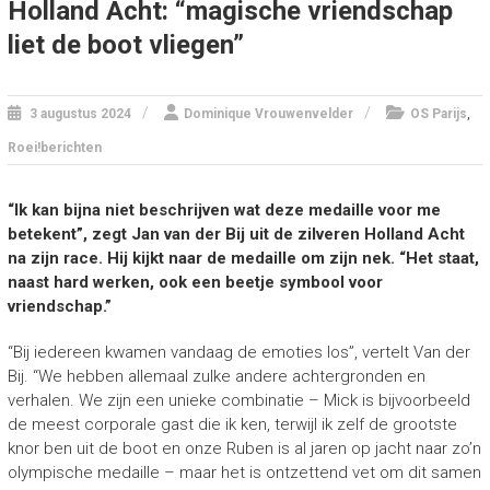
Holland Acht: “magische vriendschap
liet de boot vliegen”
,
3 augustus 2024
Dominique Vrouwenvelder
OS Parijs
Roei!berichten
“Ik kan bijna niet beschrijven wat deze medaille voor me
betekent”, zegt Jan van der Bij uit de zilveren Holland Acht
na zijn race. Hij kijkt naar de medaille om zijn nek. “Het staat,
naast hard werken, ook een beetje symbool voor
vriendschap.”
“Bij iedereen kwamen vandaag de emoties los”, vertelt Van der
Bij. “We hebben allemaal zulke andere achtergronden en
verhalen. We zijn een unieke combinatie – Mick is bijvoorbeeld
de meest corporale gast die ik ken, terwijl ik zelf de grootste
knor ben uit de boot en onze Ruben is al jaren op jacht naar zo’n
olympische medaille – maar het is ontzettend vet om dit samen