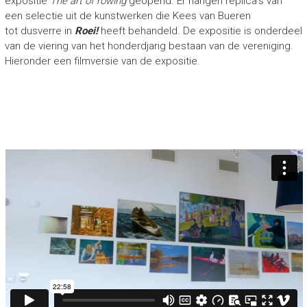
expositie
The art of rowing
geopend. Er hangen replica’s van
r
een selectie uit de kunstwerken die Kees van Bueren
o
tot dusverre in
Roei!
heeft behandeld. De expositie is onderdeel
e
van de viering van het honderdjarig bestaan van de vereniging.
i
e
Hieronder een filmversie van de expositie.
r
s