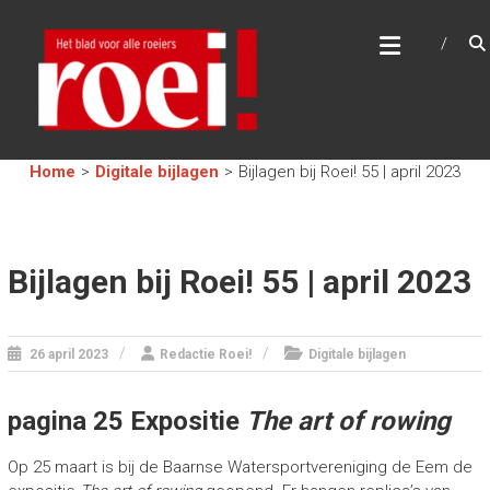
Skip
R
to
content
O
E
I
!
Home
>
Digitale bijlagen
>
Bijlagen bij Roei! 55 | april 2023
H
e
t
b
Bijlagen bij Roei! 55 | april 2023
l
a
d
v
26 april 2023
Redactie Roei!
Digitale bijlagen
o
o
r
pagina 25 Expositie
The art of rowing
a
l
l
Op 25 maart is bij de Baarnse Watersportvereniging de Eem de
e