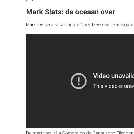
Mark Slats: de oceaan over
Mark roeide als training de Noordzee over, Ramsgat
De start vanuit La Gomera op de Canarische Eilanden