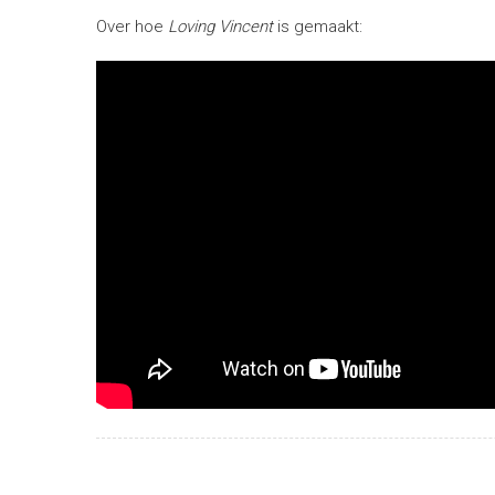
Over hoe
Loving Vincent
is gemaakt: