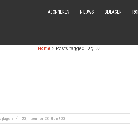
ABONNEREN
NIEUWS
BIJLAGEN
RO
Home
>
Posts tagged
Tag:
23
,
,
bijlagen
23
nummer 23
Roei! 23